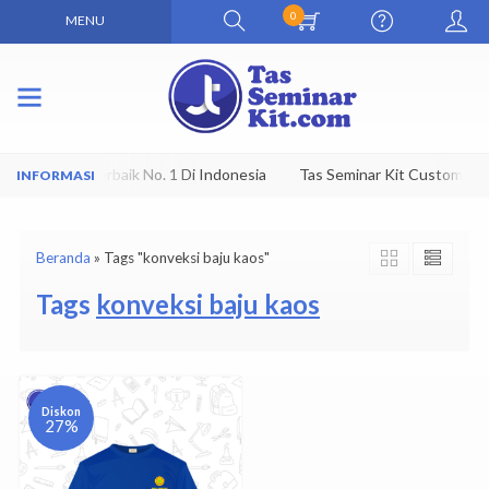
0
MENU
Seminar Kit Terbaik No. 1 Di Indonesia
Tas Seminar Kit Custom Mur
Beranda
»
Tags "konveksi baju kaos"
Tags
konveksi baju kaos
Diskon
27%