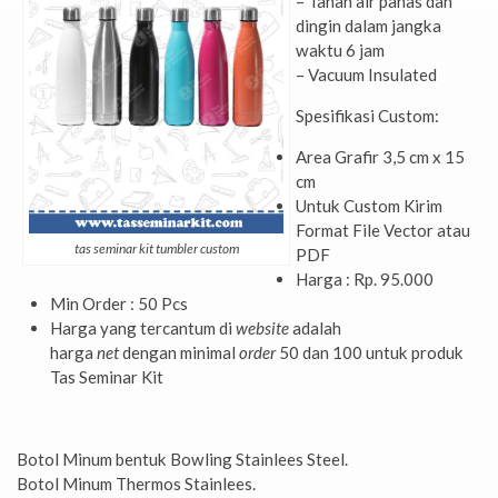
– Tahan air panas dan
dingin dalam jangka
waktu 6 jam
– Vacuum Insulated
Spesifikasi Custom:
Area Grafir 3,5 cm x 15
cm
Untuk Custom Kirim
Format File Vector atau
tas seminar kit tumbler custom
PDF
Harga : Rp. 95.000
Min Order : 50 Pcs
Harga yang tercantum di
website
adalah
harga
net
dengan minimal
order
50 dan 100 untuk produk
Tas Seminar Kit
Botol Minum bentuk Bowling Stainlees Steel.
Botol Minum Thermos Stainlees.