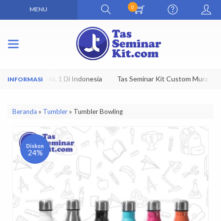
0
MENU
 Kit Terbaik No. 1 Di Indonesia
Tas Seminar Kit Custom Murah
Beranda
»
Tumbler
»
Tumbler Bowling
Diskon
24%