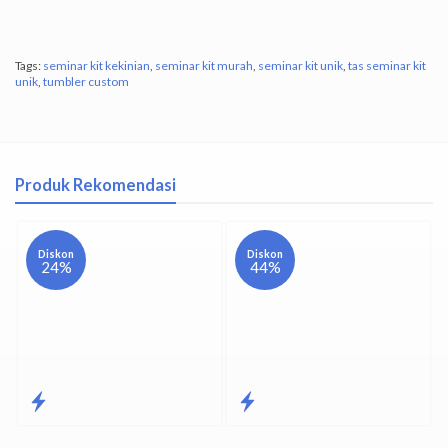
Tags:
seminar kit kekinian
,
seminar kit murah
,
seminar kit unik
,
tas seminar kit
unik
,
tumbler custom
Produk Rekomendasi
Diskon
Diskon
24%
44%